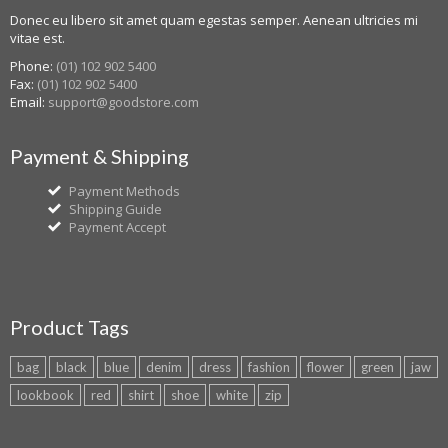
Donec eu libero sit amet quam egestas semper. Aenean ultricies mi
vitae est.
Phone:
(01) 102 902 5400
Fax:
(01) 102 902 5400
Email:
support@goodstore.com
Payment & Shipping
Payment Methods
Shipping Guide
Payment Accept
Product Tags
bag
black
blue
denim
dress
fashion
flower
green
jaw
lookbook
red
shirt
shoe
white
zip