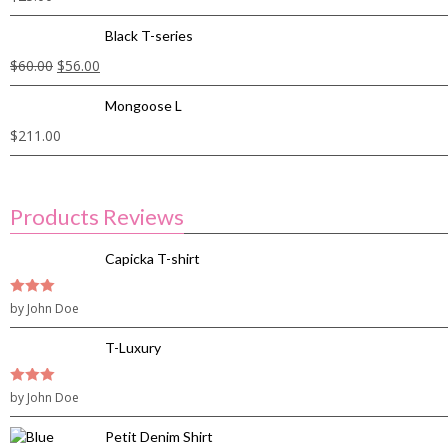
Black T-series
$
60.00
$
56.00
Mongoose L
$
211.00
Products Reviews
Capicka T-shirt
3
by John Doe
out of
5
T-Luxury
3
by John Doe
out of
5
Petit Denim Shirt