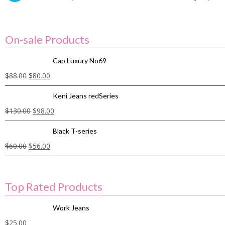
On-sale Products
Cap Luxury No69
$
88.00
$
80.00
Keni Jeans redSeries
$
130.00
$
98.00
Black T-series
$
60.00
$
56.00
Top Rated Products
Work Jeans
$
25.00