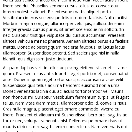
libero sed dui. Phasellus semper cursus tellus, et consectetur
lorem molestie aliquet. Pellentesque mattis aliquet porta.
Vestibulum in eros scelerisque felis interdum facilisis. Nulla facilisi.
Morbi id magna congue, ullamcorper velit quis, sollicitudin enim.
Integer gravida cursus purus, sit amet scelerisque mi sollicitudin
nec. Curabitur tristique vulputate dui cursus accumsan. Praesent
ultrices vehicula mi nec pharetra. Aenean ultricies purus eu facilisis
mattis. Donec adipiscing quam nec erat faucibus, et luctus lacus
ullamcorper. Suspendisse potenti. Sed scelerisque nisl in nulla
blandit, quis dignissim justo tincidunt.
Aliquam dapibus velit in tellus adipiscing eleifend sit amet sit amet
quam. Praesent risus ante, lobortis eget porttitor et, consequat ut
ante. Donec in quam eget tortor suscipit accumsan a vitae velit.
Suspendisse quis tellus ac urna hendrerit euismod non a urna.
Donec venenatis lacinia dui, ac iaculis tortor tempor vel. Mauris
non rhoncus mi. Curabitur vestibulum fermentum turpis, ut feugiat
tellus. Nam vitae diam mattis, ullamcorper odio id, convallis risus.
Cras nulla magna, placerat eget ornare commodo, viverra eu
libero. Praesent et aliquam mi. Suspendisse libero orci, sagittis ac
tortor nec, volutpat venenatis nisl. Pellentesque ornare risus ut
mauris ultrices, nec sagittis enim consectetur. Nam venenatis dui