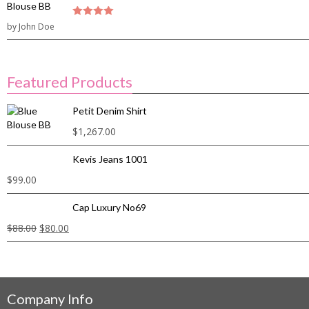
by John Doe
4
out of 5
Featured Products
Petit Denim Shirt
$
1,267.00
Kevis Jeans 1001
$
99.00
Cap Luxury No69
$
88.00
$
80.00
Company Info