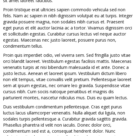
sit amet laoreet faucibus.
Proin tristique erat ultricies sapien commodo vehicula sed non
felis. Nam ac sapien in nibh dignissim volutpat eu at turpis. Integer
gravida posuere magna, non sodales nibh cursus et. Praesent
eget purus et elit auctor lacinia ac a tortor. Vivamus dignissim orci
et sollicitudin egestas. Curabitur cursus lectus vel neque auctor
egestas. Maecenas nec justo laoreet, posuere purus non,
condimentum tellus.
Proin quis imperdiet odio, vel viverra sem. Sed fringilla justo vitae
orci blandit laoreet. Vestibulum egestas facilisis mattis. Maecenas
venenatis turpis at nisi bibendum malesuada id et ante. Donec a
justo lectus. Aenean et laoreet ipsum. Vestibulum dictum libero
non elit tempus, vitae convallis velit pretium. Pellentesque laoreet
sem at ipsum egestas, nec ornare leo gravida. Suspendisse vitae
cursus nibh. Cum sociis natoque penatibus et magnis dis
parturient montes, nascetur ridiculus mus. Duis eu quam lectus.
Duis vestibulum condimentum pellentesque. Cras eget purus
luctus lacus ullamcorper venenatis. Nulla aliquet dui ligula, non
sodales turpis pellentesque a. Curabitur gravida sagittis gravida.
Phasellus pharetra id velit non iaculis. Donec dolor orci,
condimentum sed est a, consequat hendrerit dolor. Nunc