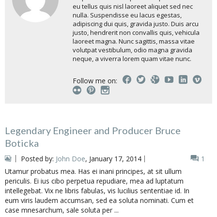
eu tellus quis nisl laoreet aliquet sed nec
nulla. Suspendisse eu lacus egestas,
adipiscing dui quis, gravida justo. Duis arcu
justo, hendrerit non convallis quis, vehicula
laoreet magna. Nunc sagittis, massa vitae
volutpat vestibulum, odio magna gravida
neque, a viverra lorem quam vitae nunc.
Follow me on:
Legendary Engineer and Producer Bruce
Boticka
Posted by:
John Doe
, January 17, 2014
1
Utamur probatus mea. Has ei inani principes, at sit ullum
periculis. Ei ius cibo perpetua repudiare, mea ad luptatum
intellegebat. Vix ne libris fabulas, vis lucilius sententiae id. In
eum viris laudem accumsan, sed ea soluta nominati. Cum et
case mnesarchum, sale soluta per ...