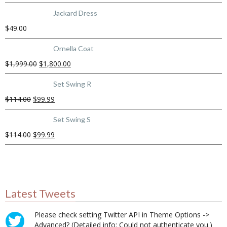
Jackard Dress
$
49.00
Ornella Coat
$
1,999.00
$
1,800.00
Set Swing R
$
114.00
$
99.99
Set Swing S
$
114.00
$
99.99
Latest Tweets
Please check setting Twitter API in Theme Options ->
Advanced? (Detailed info: Could not authenticate you.)