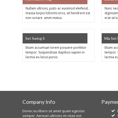
Nullam ultrices, justo ac euismod eleifend,
Nunc nec
massa turpis lobortis eros, sit hendrerit est
dignissim
non ornare amet metus.
erat sit 
SALE!
SALE!
Set Swing S
Mia Set
Etiam accumsan lorem posuere porttitor
Etiam ac
tempor. Suspendisse dapibus sapien in
tempor. 
lacinia eu lacus purus.
lacinia e
Company Info
Paymen
Donec eu libero sit amet quam egestas
semper. Aenean ultricies mi vitae est.