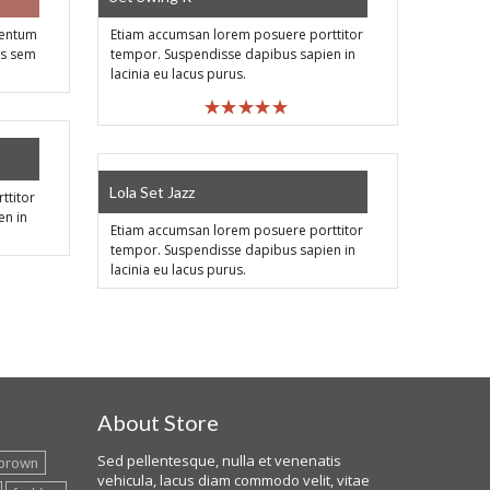
ementum
Etiam accumsan lorem posuere porttitor
is sem
tempor. Suspendisse dapibus sapien in
lacinia eu lacus purus.
SALE!
Lola Set Jazz
ttitor
en in
Etiam accumsan lorem posuere porttitor
tempor. Suspendisse dapibus sapien in
lacinia eu lacus purus.
About Store
Sed pellentesque, nulla et venenatis
brown
vehicula, lacus diam commodo velit, vitae