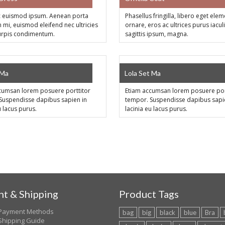
 euismod ipsum. Aenean porta
Phasellus fringilla, libero eget el
 mi, euismod eleifend nec ultricies
ornare, eros ac ultrices purus iacul
turpis condimentum.
sagittis ipsum, magna.
SALE!
 Ma
Lola Set Ma
cumsan lorem posuere porttitor
Etiam accumsan lorem posuere por
Suspendisse dapibus sapien in
tempor. Suspendisse dapibus sapi
u lacus purus.
lacinia eu lacus purus.
t & Shipping
Product Tags
Payment Methods
bag
big
black
blue
Bra
Shipping Guide