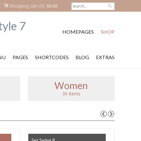
Shopping cart
(0):
$
0.00
HOMEPAGES
SHOP
NU
PAGES
SHORTCODES
BLOG
EXTRAS
Women
39 Items
SALE!
Set Swing R