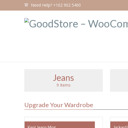
Need Help? +102 902 5400
Jeans
9 Items
Upgrade Your Wardrobe
Keni Jeans Mog
Jackard