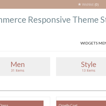
Wishlist
(0)
WIDGETS ME
Men
Style
31 Items
13 Items
SALE!
 Dress
Ornella Coat