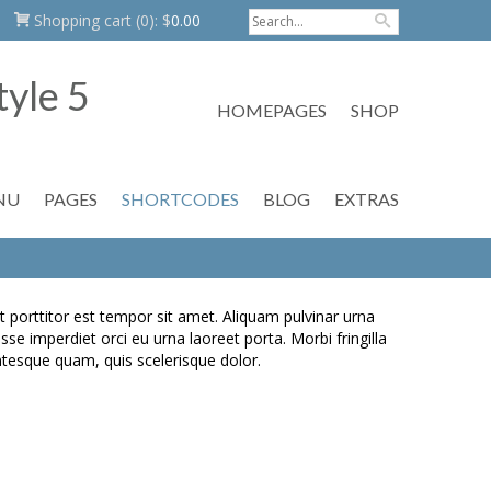
Shopping cart
(0):
$
0.00
HOMEPAGES
SHOP
NU
PAGES
SHORTCODES
BLOG
EXTRAS
t porttitor est tempor sit amet. Aliquam pulvinar urna
se imperdiet orci eu urna laoreet porta. Morbi fringilla
entesque quam, quis scelerisque dolor.