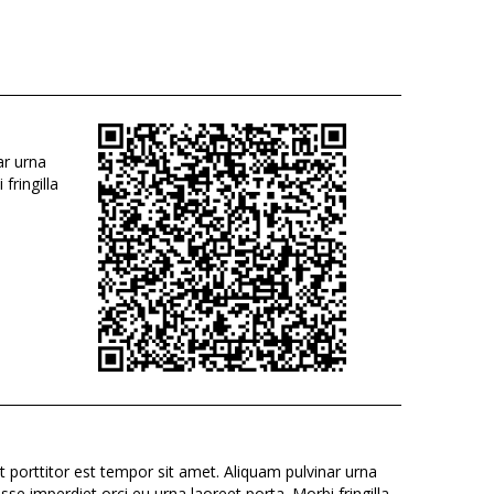
ar urna
fringilla
t porttitor est tempor sit amet. Aliquam pulvinar urna
se imperdiet orci eu urna laoreet porta. Morbi fringilla