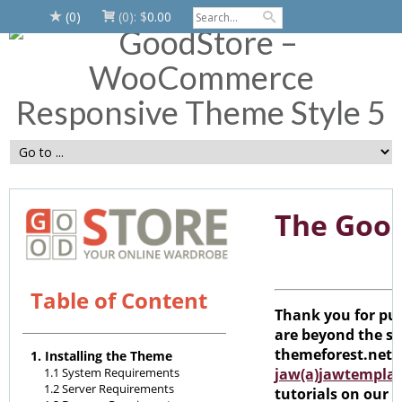
(0)
(0):
$
0.00