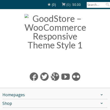
(0)
(0):
$
0.00
Homepages
Shop