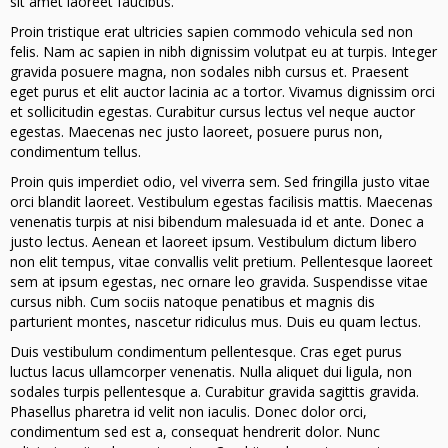
sit amet laoreet faucibus.
Proin tristique erat ultricies sapien commodo vehicula sed non
felis. Nam ac sapien in nibh dignissim volutpat eu at turpis. Integer
gravida posuere magna, non sodales nibh cursus et. Praesent
eget purus et elit auctor lacinia ac a tortor. Vivamus dignissim orci
et sollicitudin egestas. Curabitur cursus lectus vel neque auctor
egestas. Maecenas nec justo laoreet, posuere purus non,
condimentum tellus.
Proin quis imperdiet odio, vel viverra sem. Sed fringilla justo vitae
orci blandit laoreet. Vestibulum egestas facilisis mattis. Maecenas
venenatis turpis at nisi bibendum malesuada id et ante. Donec a
justo lectus. Aenean et laoreet ipsum. Vestibulum dictum libero
non elit tempus, vitae convallis velit pretium. Pellentesque laoreet
sem at ipsum egestas, nec ornare leo gravida. Suspendisse vitae
cursus nibh. Cum sociis natoque penatibus et magnis dis
parturient montes, nascetur ridiculus mus. Duis eu quam lectus.
Duis vestibulum condimentum pellentesque. Cras eget purus
luctus lacus ullamcorper venenatis. Nulla aliquet dui ligula, non
sodales turpis pellentesque a. Curabitur gravida sagittis gravida.
Phasellus pharetra id velit non iaculis. Donec dolor orci,
condimentum sed est a, consequat hendrerit dolor. Nunc