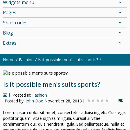
Widgets menu
Pages
Shortcodes
Blog
Extras
Home
Fashion
Is it possible men’s suits sports?
Is it possible men’s suits sports?
Posted in:
Fashion
Posted by:
John Doe
November 28, 2013
1
Lorem ipsum dolor sit amet, consectetur adipiscing elit. Cras eget
porttitor quam, vitae dignissim ligula. Curabitur vitae
condimentum dui, quis hendrerit ligula. Sed pellentesque, nulla et
venenatis vehicula, lacus diam commodo velit, vitae facilisis libero