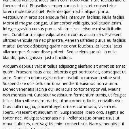
libero sed dui. Phasellus semper cursus tellus, et consectetur
lorem molestie aliquet. Pellentesque mattis aliquet porta.
Vestibulum in eros scelerisque felis interdum facilisis. Nulla facilisi.
Morbi id magna congue, ullamcorper velit quis, sollicitudin enim.
Integer gravida cursus purus, sit amet scelerisque mi sollicitudin
nec. Curabitur tristique vulputate dui cursus accumsan. Praesent
ultrices vehicula mi nec pharetra. Aenean ultricies purus eu facilisis
mattis. Donec adipiscing quam nec erat faucibus, et luctus lacus
ullamcorper. Suspendisse potenti. Sed scelerisque nisl in nulla
blandit, quis dignissim justo tincidunt.
Aliquam dapibus velit in tellus adipiscing eleifend sit amet sit amet
quam. Praesent risus ante, lobortis eget porttitor et, consequat ut
ante. Donec in quam eget tortor suscipit accumsan a vitae velit.
Suspendisse quis tellus ac urna hendrerit euismod non a urna.
Donec venenatis lacinia dui, ac iaculis tortor tempor vel. Mauris
non rhoncus mi. Curabitur vestibulum fermentum turpis, ut feugiat
tellus. Nam vitae diam mattis, ullamcorper odio id, convallis risus.
Cras nulla magna, placerat eget ornare commodo, viverra eu
libero. Praesent et aliquam mi. Suspendisse libero orci, sagittis ac
tortor nec, volutpat venenatis nisl. Pellentesque ornare risus ut
mauris ultrices, nec sagittis enim consectetur. Nam venenatis dui