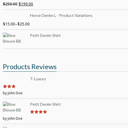
$
250.00
$
199.00
Horse Denim L - Product Variations
$
15.00
–
$
25.00
Petit Denim Shirt
Products Reviews
T-Luxury
3
by John Doe
out of
5
Petit Denim Shirt
by John Doe
4
out of 5