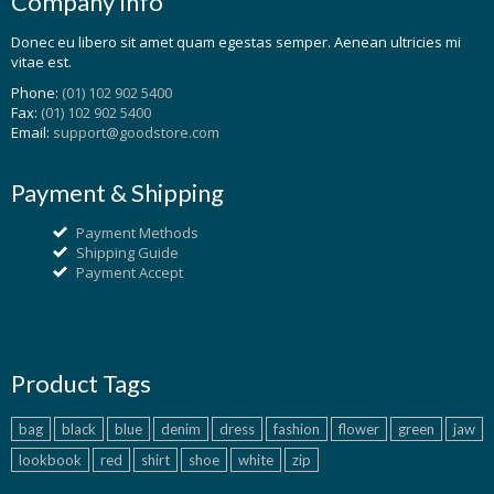
Company Info
Donec eu libero sit amet quam egestas semper. Aenean ultricies mi
vitae est.
Phone:
(01) 102 902 5400
Fax:
(01) 102 902 5400
Email:
support@goodstore.com
Payment & Shipping
Payment Methods
Shipping Guide
Payment Accept
Product Tags
bag
black
blue
denim
dress
fashion
flower
green
jaw
lookbook
red
shirt
shoe
white
zip