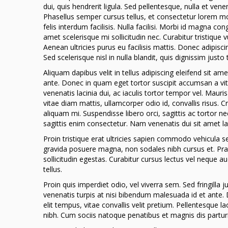
dui, quis hendrerit ligula. Sed pellentesque, nulla et vene
Phasellus semper cursus tellus, et consectetur lorem mol
felis interdum facilisis. Nulla facilisi. Morbi id magna con
amet scelerisque mi sollicitudin nec. Curabitur tristique
Aenean ultricies purus eu facilisis mattis. Donec adipisc
Sed scelerisque nisl in nulla blandit, quis dignissim justo 
Aliquam dapibus velit in tellus adipiscing eleifend sit am
ante. Donec in quam eget tortor suscipit accumsan a vit
venenatis lacinia dui, ac iaculis tortor tempor vel. Maur
vitae diam mattis, ullamcorper odio id, convallis risus.
aliquam mi. Suspendisse libero orci, sagittis ac tortor ne
sagittis enim consectetur. Nam venenatis dui sit amet la
Proin tristique erat ultricies sapien commodo vehicula se
gravida posuere magna, non sodales nibh cursus et. Praes
sollicitudin egestas. Curabitur cursus lectus vel neque
tellus.
Proin quis imperdiet odio, vel viverra sem. Sed fringilla 
venenatis turpis at nisi bibendum malesuada id et ante.
elit tempus, vitae convallis velit pretium. Pellentesque
nibh. Cum sociis natoque penatibus et magnis dis partur