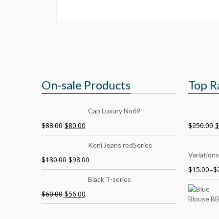
On-sale Products
Top R
Cap Luxury No69
$
88.00
$
80.00
$
250.00
$
Keni Jeans redSeries
Variations
$
130.00
$
98.00
$
15.00
–
$
Black T-series
$
60.00
$
56.00