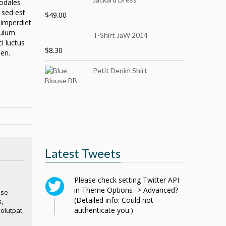
sodales
 sed est
$
49.00
 imperdiet
bulum
T-Shirt JaW 2014
i luctus
$
8.30
ien.
Petit Denim Shirt
Latest Tweets
Please check setting Twitter API
in Theme Options -> Advanced?
sse
(Detailed info: Could not
,
authenticate you.)
volutpat