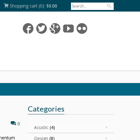
Shopping cart
(0):
$
0.00
Categories
0
Acustic
(4)
dimentum
Design
(8)