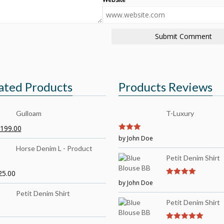
ated Products
Products Reviews
Gulloam
T-Luxury
199.00
3
by John Doe
out of
5
Horse Denim L - Product
Petit Denim Shirt
25.00
by John Doe
4
out of 5
Petit Denim Shirt
Petit Denim Shirt