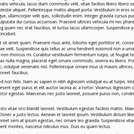
natis vehicula, lacus diam commodo velit, vitae facilisis libero libero se
estie aliquet. Pellentesque mattis aliquet porta. Vestibulum in eros s
gue, ullamcorper velit quis, sollicitudin enim. Integer gravida cursus pur
 vulputate dui cursus accumsan. Praesent ultrices vehicula mi nec phare
ing quam nec erat faucibus, et luctus lacus ullamcorper. Suspendisse p
tincidunt.
et sit amet quam. Praesent risus ante, lobortis eget porttitor et, cons
ae velit. Suspendisse quis tellus ac urna hendrerit euismod non a urn
is non rhoncus mi. Curabitur vestibulum fermentum turpis, ut feugiat t
 Cras nulla magna, placerat eget ornare commodo, viverra eu libero. Pr
c, volutpat venenatis nisl. Pellentesque ornare risus ut mauris ultrices
oreet faucibus.
d non felis. Nam ac sapien in nibh dignissim volutpat eu at turpis. Int
ent eget purus et elit auctor lacinia ac a tortor. Vivamus dignissim o
 auctor egestas. Maecenas nec justo laoreet, posuere purus non, con
justo vitae orci blandit laoreet. Vestibulum egestas facilisis mattis. Ma
 Donec a justo lectus. Aenean et laoreet ipsum. Vestibulum dictum lib
 laoreet sem at ipsum egestas, nec ornare leo gravida. Suspendisse vita
ient montes, nascetur ridiculus mus. Duis eu quam lectus.