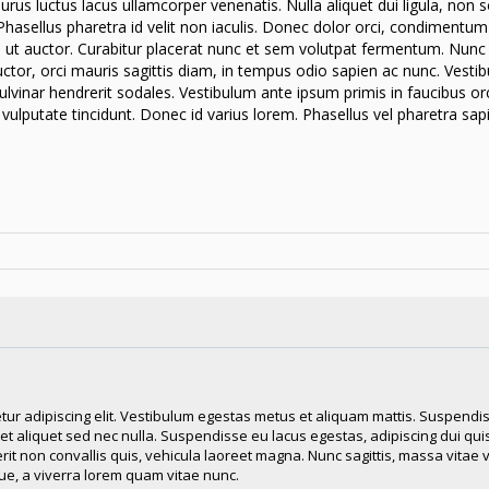
us luctus lacus ullamcorper venenatis. Nulla aliquet dui ligula, non 
. Phasellus pharetra id velit non iaculis. Donec dolor orci, condimentum
us ut auctor. Curabitur placerat nunc et sem volutpat fermentum. Nunc
auctor, orci mauris sagittis diam, in tempus odio sapien ac nunc. Vesti
vinar hendrerit sodales. Vestibulum ante ipsum primis in faucibus orc
u vulputate tincidunt. Donec id varius lorem. Phasellus vel pharetra sap
tur adipiscing elit. Vestibulum egestas metus et aliquam mattis. Suspendi
reet aliquet sed nec nulla. Suspendisse eu lacus egestas, adipiscing dui quis
erit non convallis quis, vehicula laoreet magna. Nunc sagittis, massa vitae 
e, a viverra lorem quam vitae nunc.