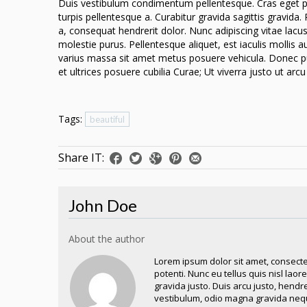
Duis vestibulum condimentum pellentesque. Cras eget pur
turpis pellentesque a. Curabitur gravida sagittis gravida
a, consequat hendrerit dolor. Nunc adipiscing vitae lac
molestie purus. Pellentesque aliquet, est iaculis mollis 
varius massa sit amet metus posuere vehicula. Donec pul
et ultrices posuere cubilia Curae; Ut viverra justo ut arc
Tags:
beautiful
Share IT:
John Doe
About the author
Lorem ipsum dolor sit amet, consecte
potenti. Nunc eu tellus quis nisl lao
gravida justo. Duis arcu justo, hendr
vestibulum, odio magna gravida nequ