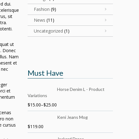
d dui.
Fashion
(9)
celerisque
us, sit
News
(11)
tra.
otenti.
Uncategorized
(1)
equat ut
a. Donec
ellus. Nam
aesent et
, nec
Must Have
eger
Horse Denim L - Product
rci et
Variations
dimentum
$
15.00
–
$
25.00
ecenas
Keni Jeans Mog
ero non
e cursus
$
119.00
Jackard Dress