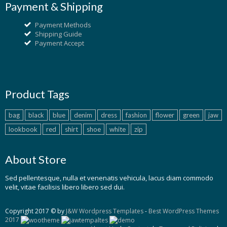
Payment & Shipping
Payment Methods
Shipping Guide
Payment Accept
Product Tags
bag
black
blue
denim
dress
fashion
flower
green
jaw
lookbook
red
shirt
shoe
white
zip
About Store
Sed pellentesque, nulla et venenatis vehicula, lacus diam commodo
velit, vitae facilisis libero libero sed dui.
Copyright 2017 © by
J&W Wordpress Templates
-
Best WordPress Themes
2017