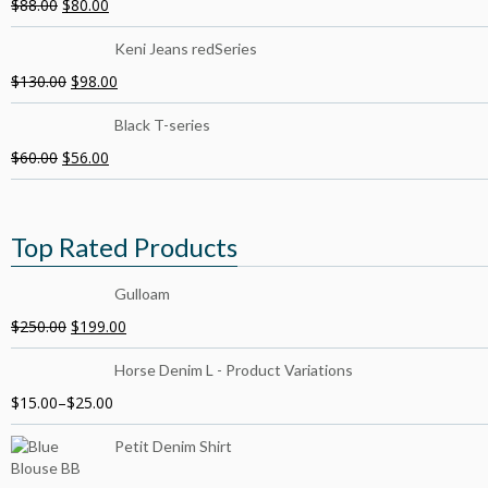
$
88.00
$
80.00
Keni Jeans redSeries
$
130.00
$
98.00
Black T-series
$
60.00
$
56.00
Top Rated Products
Gulloam
$
250.00
$
199.00
Horse Denim L - Product Variations
$
15.00
–
$
25.00
Petit Denim Shirt