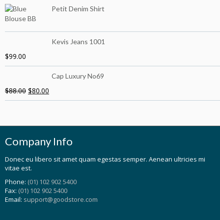
Petit Denim Shirt
Kevis Jeans 1001
$
99.00
Cap Luxury No69
$
88.00
$
80.00
Company Info
Donec eu libero sit amet quam egestas semper. Aenean ultricies mi
vitae est.
Phone:
(01) 102 902 5400
Fax:
(01) 102 902 5400
Email:
support@goodstore.com