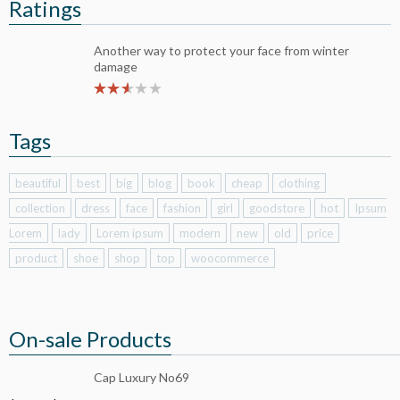
Ratings
Another way to protect your face from winter
damage
Tags
beautiful
best
big
blog
book
cheap
clothing
collection
dress
face
fashion
girl
goodstore
hot
Ipsum
Lorem
lady
Lorem ipsum
modern
new
old
price
product
shoe
shop
top
woocommerce
On-sale Products
Cap Luxury No69