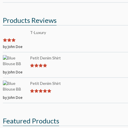
Products Reviews
T-Luxury
3
by John Doe
out of
5
Petit Denim Shirt
by John Doe
4
out of 5
Petit Denim Shirt
by John Doe
5
out of 5
Featured Products