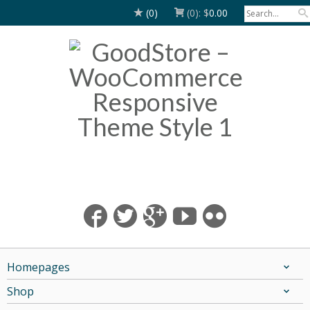
(0)
(0):
$
0.00
Homepages
Shop