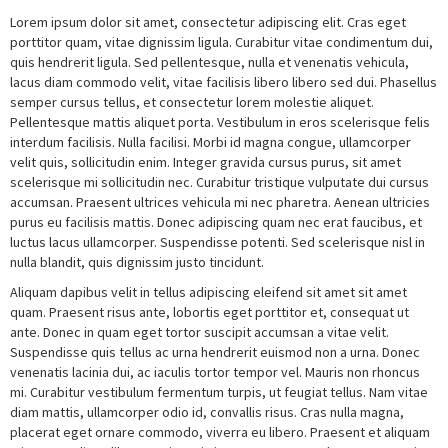
Lorem ipsum dolor sit amet, consectetur adipiscing elit. Cras eget
porttitor quam, vitae dignissim ligula. Curabitur vitae condimentum dui,
quis hendrerit ligula. Sed pellentesque, nulla et venenatis vehicula,
lacus diam commodo velit, vitae facilisis libero libero sed dui. Phasellus
semper cursus tellus, et consectetur lorem molestie aliquet.
Pellentesque mattis aliquet porta. Vestibulum in eros scelerisque felis
interdum facilisis. Nulla facilisi. Morbi id magna congue, ullamcorper
velit quis, sollicitudin enim. Integer gravida cursus purus, sit amet
scelerisque mi sollicitudin nec. Curabitur tristique vulputate dui cursus
accumsan. Praesent ultrices vehicula mi nec pharetra. Aenean ultricies
purus eu facilisis mattis. Donec adipiscing quam nec erat faucibus, et
luctus lacus ullamcorper. Suspendisse potenti. Sed scelerisque nisl in
nulla blandit, quis dignissim justo tincidunt.
Aliquam dapibus velit in tellus adipiscing eleifend sit amet sit amet
quam. Praesent risus ante, lobortis eget porttitor et, consequat ut
ante. Donec in quam eget tortor suscipit accumsan a vitae velit.
Suspendisse quis tellus ac urna hendrerit euismod non a urna. Donec
venenatis lacinia dui, ac iaculis tortor tempor vel. Mauris non rhoncus
mi. Curabitur vestibulum fermentum turpis, ut feugiat tellus. Nam vitae
diam mattis, ullamcorper odio id, convallis risus. Cras nulla magna,
placerat eget ornare commodo, viverra eu libero. Praesent et aliquam