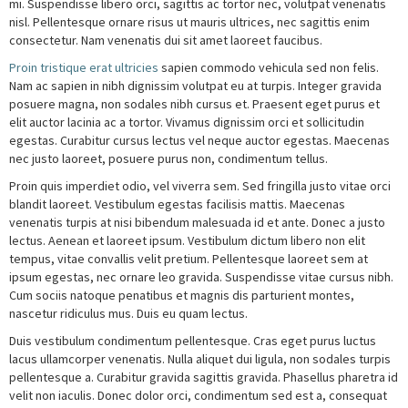
mi. Suspendisse libero orci, sagittis ac tortor nec, volutpat venenatis
nisl. Pellentesque ornare risus ut mauris ultrices, nec sagittis enim
consectetur. Nam venenatis dui sit amet laoreet faucibus.
Proin tristique erat ultricies
sapien commodo vehicula sed non felis.
Nam ac sapien in nibh dignissim volutpat eu at turpis. Integer gravida
posuere magna, non sodales nibh cursus et. Praesent eget purus et
elit auctor lacinia ac a tortor. Vivamus dignissim orci et sollicitudin
egestas. Curabitur cursus lectus vel neque auctor egestas. Maecenas
nec justo laoreet, posuere purus non, condimentum tellus.
Proin quis imperdiet odio, vel viverra sem. Sed fringilla justo vitae orci
blandit laoreet. Vestibulum egestas facilisis mattis. Maecenas
venenatis turpis at nisi bibendum malesuada id et ante. Donec a justo
lectus. Aenean et laoreet ipsum. Vestibulum dictum libero non elit
tempus, vitae convallis velit pretium. Pellentesque laoreet sem at
ipsum egestas, nec ornare leo gravida. Suspendisse vitae cursus nibh.
Cum sociis natoque penatibus et magnis dis parturient montes,
nascetur ridiculus mus. Duis eu quam lectus.
Duis vestibulum condimentum pellentesque. Cras eget purus luctus
lacus ullamcorper venenatis. Nulla aliquet dui ligula, non sodales turpis
pellentesque a. Curabitur gravida sagittis gravida. Phasellus pharetra id
velit non iaculis. Donec dolor orci, condimentum sed est a, consequat