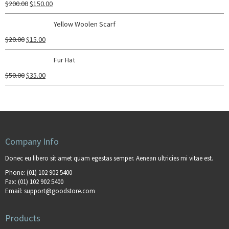
$
200.00
$
150.00
Yellow Woolen Scarf
$
20.00
$
15.00
Fur Hat
$
50.00
$
35.00
Company Info
Donec eu libero sit amet quam egestas semper. Aenean ultricies mi vitae est.
Phone:
(01) 102 902 5400
Fax:
(01) 102 902 5400
Email:
support@goodstore.com
Products