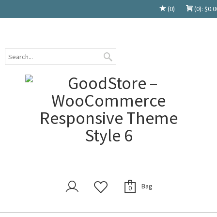
(0)
(0):
$
0.0
Bag
0