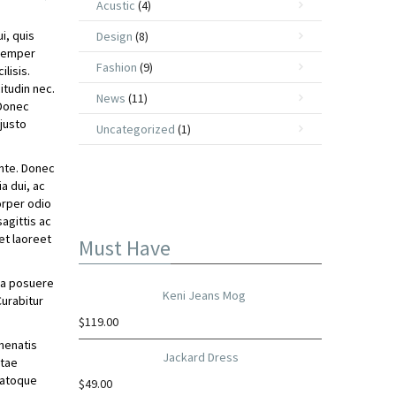
Acustic
(4)
i, quis
Design
(8)
 semper
Fashion
(9)
lisis.
itudin nec.
News
(11)
 Donec
 justo
Uncategorized
(1)
ante. Donec
a dui, ac
orper odio
agittis ac
et laoreet
Must Have
ida posuere
Keni Jeans Mog
Curabitur
$
119.00
enenatis
Jackard Dress
itae
natoque
$
49.00