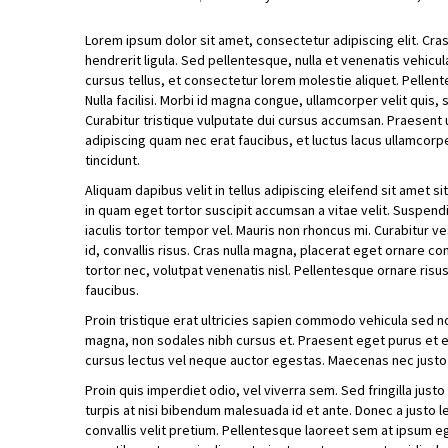
Lorem ipsum dolor sit amet, consectetur adipiscing elit. Cras
hendrerit ligula. Sed pellentesque, nulla et venenatis vehicul
cursus tellus, et consectetur lorem molestie aliquet. Pellente
Nulla facilisi. Morbi id magna congue, ullamcorper velit quis, 
Curabitur tristique vulputate dui cursus accumsan. Praesent ul
adipiscing quam nec erat faucibus, et luctus lacus ullamcorper
tincidunt.
Aliquam dapibus velit in tellus adipiscing eleifend sit amet s
in quam eget tortor suscipit accumsan a vitae velit. Suspendi
iaculis tortor tempor vel. Mauris non rhoncus mi. Curabitur v
id, convallis risus. Cras nulla magna, placerat eget ornare c
tortor nec, volutpat venenatis nisl. Pellentesque ornare risu
faucibus.
Proin tristique erat ultricies sapien commodo vehicula sed no
magna, non sodales nibh cursus et. Praesent eget purus et elit
cursus lectus vel neque auctor egestas. Maecenas nec justo
Proin quis imperdiet odio, vel viverra sem. Sed fringilla just
turpis at nisi bibendum malesuada id et ante. Donec a justo l
convallis velit pretium. Pellentesque laoreet sem at ipsum e