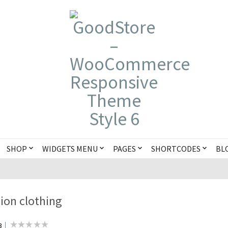
SHOP
WIDGETS MENU
PAGES
SHORTCODES
BL
ion clothing
3