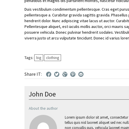
penatibus et magnis dis parturient montes, nascetur ridiculu
Duis vestibulum condimentum pellentesque. Cras eget purus lu
pellentesque a. Curabitur gravida sagittis gravida. Phasellus
hendrerit dolor. Nunc adipiscing vitae lacus ut auctor. Cura
Pellentesque aliquet, est iaculis mollis auctor, orci mauris 
posuere vehicula. Donec pulvinar hendrerit sodales. Vestibulu
viverra justo ut arcu vulputate tincidunt. Donec id varius lor
Tags:
big
clothing
Share IT:
John Doe
About the author
Lorem ipsum dolor sit amet, consectetur a
tellus quis nisl laoreet aliquet sed nec nu
non convallis quis, vehicula laoreet mag