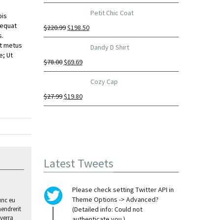
Petit Chic Coat
pis
sequat
$
220.99
$
198.50
s.
et metus
Dandy D Shirt
e; Ut
$
78.00
$
69.69
Cozy Cap
$
27.99
$
19.80
Latest Tweets
Please check setting Twitter API in
Theme Options -> Advanced?
unc eu
hendrerit
(Detailed info: Could not
verra
authenticate you.)