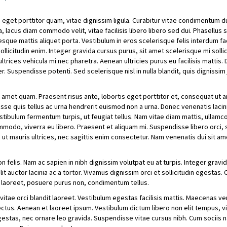
 eget porttitor quam, vitae dignissim ligula. Curabitur vitae condimentum du
a, lacus diam commodo velit, vitae facilisis libero libero sed dui. Phasellus
sque mattis aliquet porta. Vestibulum in eros scelerisque felis interdum faci
sollicitudin enim. Integer gravida cursus purus, sit amet scelerisque mi sollic
trices vehicula mi nec pharetra. Aenean ultricies purus eu facilisis mattis.
. Suspendisse potenti. Sed scelerisque nisl in nulla blandit, quis dignissim
it amet quam. Praesent risus ante, lobortis eget porttitor et, consequat ut 
sse quis tellus ac urna hendrerit euismod non a urna. Donec venenatis lacini
estibulum fermentum turpis, ut feugiat tellus. Nam vitae diam mattis, ullamc
ommodo, viverra eu libero. Praesent et aliquam mi. Suspendisse libero orci, s
s ut mauris ultrices, nec sagittis enim consectetur. Nam venenatis dui sit am
n felis. Nam ac sapien in nibh dignissim volutpat eu at turpis. Integer grav
 auctor lacinia ac a tortor. Vivamus dignissim orci et sollicitudin egestas. 
 laoreet, posuere purus non, condimentum tellus.
o vitae orci blandit laoreet. Vestibulum egestas facilisis mattis. Maecenas v
ectus. Aenean et laoreet ipsum. Vestibulum dictum libero non elit tempus, v
gestas, nec ornare leo gravida. Suspendisse vitae cursus nibh. Cum sociis 