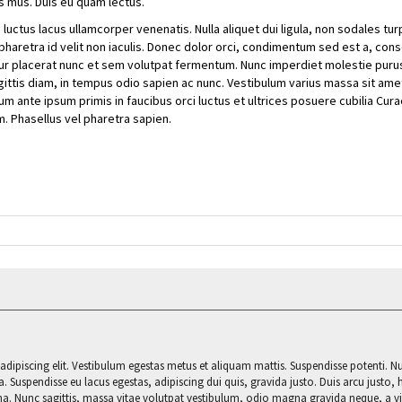
s mus. Duis eu quam lectus.
ctus lacus ullamcorper venenatis. Nulla aliquet dui ligula, non sodales tur
 pharetra id velit non iaculis. Donec dolor orci, condimentum sed est a, con
bitur placerat nunc et sem volutpat fermentum. Nunc imperdiet molestie puru
sagittis diam, in tempus odio sapien ac nunc. Vestibulum varius massa sit am
m ante ipsum primis in faucibus orci luctus et ultrices posuere cubilia Cura
em. Phasellus vel pharetra sapien.
dipiscing elit. Vestibulum egestas metus et aliquam mattis. Suspendisse potenti. N
lla. Suspendisse eu lacus egestas, adipiscing dui quis, gravida justo. Duis arcu justo, 
na. Nunc sagittis, massa vitae volutpat vestibulum, odio magna gravida neque, a vi