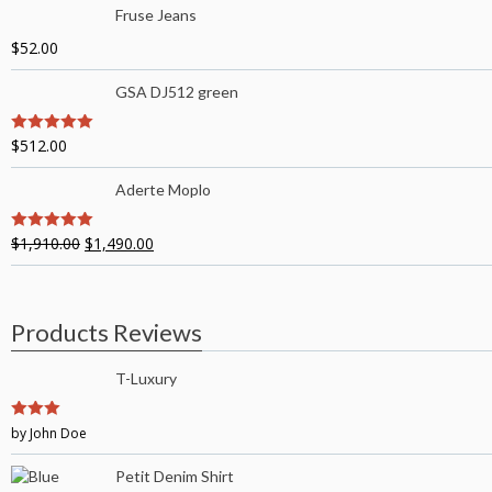
Fruse Jeans
$
52.00
GSA DJ512 green
$
512.00
5
out of 5
Aderte Moplo
$
1,910.00
$
1,490.00
5
out of 5
Products Reviews
T-Luxury
3
by John Doe
out of
5
Petit Denim Shirt