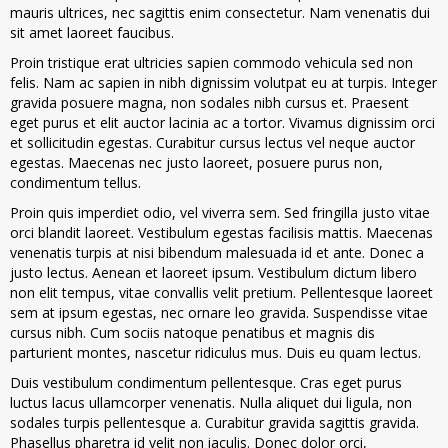
mauris ultrices, nec sagittis enim consectetur. Nam venenatis dui
sit amet laoreet faucibus.
Proin tristique erat ultricies sapien commodo vehicula sed non
felis. Nam ac sapien in nibh dignissim volutpat eu at turpis. Integer
gravida posuere magna, non sodales nibh cursus et. Praesent
eget purus et elit auctor lacinia ac a tortor. Vivamus dignissim orci
et sollicitudin egestas. Curabitur cursus lectus vel neque auctor
egestas. Maecenas nec justo laoreet, posuere purus non,
condimentum tellus.
Proin quis imperdiet odio, vel viverra sem. Sed fringilla justo vitae
orci blandit laoreet. Vestibulum egestas facilisis mattis. Maecenas
venenatis turpis at nisi bibendum malesuada id et ante. Donec a
justo lectus. Aenean et laoreet ipsum. Vestibulum dictum libero
non elit tempus, vitae convallis velit pretium. Pellentesque laoreet
sem at ipsum egestas, nec ornare leo gravida. Suspendisse vitae
cursus nibh. Cum sociis natoque penatibus et magnis dis
parturient montes, nascetur ridiculus mus. Duis eu quam lectus.
Duis vestibulum condimentum pellentesque. Cras eget purus
luctus lacus ullamcorper venenatis. Nulla aliquet dui ligula, non
sodales turpis pellentesque a. Curabitur gravida sagittis gravida.
Phasellus pharetra id velit non iaculis. Donec dolor orci,