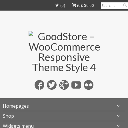
(0)
(0):
$
0.00
Homepages
Shop
Widgets menu