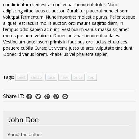
condimentum sed est a, consequat hendrerit dolor. Nunc
adipiscing vitae lacus ut auctor. Curabitur placerat nunc et sem
volutpat fermentum. Nunc imperdiet molestie purus. Pellentesque
aliquet, est iaculis mollis auctor, orci mauris sagittis diam, in
tempus odio sapien ac nunc. Vestibulum varius massa sit amet
metus posuere vehicula. Donec pulvinar hendrerit sodales.
Vestibulum ante ipsum primis in faucibus orci luctus et ultrices
posuere cubilia Curae; Ut viverra justo ut arcu vulputate tincidunt.
Donec id varius lorem. Phasellus vel pharetra sapien.
Tags:
best
cheap
face
new
price
top
Share IT:
John Doe
About the author