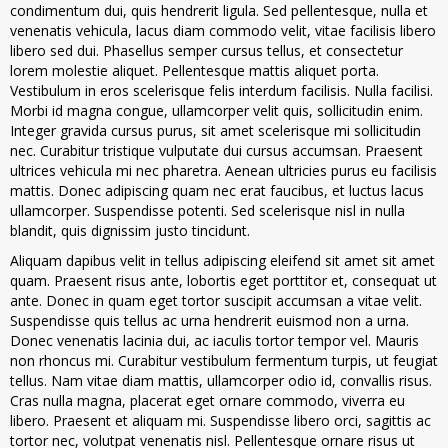
condimentum dui, quis hendrerit ligula. Sed pellentesque, nulla et
venenatis vehicula, lacus diam commodo velit, vitae facilisis libero
libero sed dui. Phasellus semper cursus tellus, et consectetur
lorem molestie aliquet. Pellentesque mattis aliquet porta.
Vestibulum in eros scelerisque felis interdum facilisis. Nulla facilisi.
Morbi id magna congue, ullamcorper velit quis, sollicitudin enim.
Integer gravida cursus purus, sit amet scelerisque mi sollicitudin
nec. Curabitur tristique vulputate dui cursus accumsan. Praesent
ultrices vehicula mi nec pharetra. Aenean ultricies purus eu facilisis
mattis. Donec adipiscing quam nec erat faucibus, et luctus lacus
ullamcorper. Suspendisse potenti. Sed scelerisque nisl in nulla
blandit, quis dignissim justo tincidunt.
Aliquam dapibus velit in tellus adipiscing eleifend sit amet sit amet
quam. Praesent risus ante, lobortis eget porttitor et, consequat ut
ante. Donec in quam eget tortor suscipit accumsan a vitae velit.
Suspendisse quis tellus ac urna hendrerit euismod non a urna.
Donec venenatis lacinia dui, ac iaculis tortor tempor vel. Mauris
non rhoncus mi. Curabitur vestibulum fermentum turpis, ut feugiat
tellus. Nam vitae diam mattis, ullamcorper odio id, convallis risus.
Cras nulla magna, placerat eget ornare commodo, viverra eu
libero. Praesent et aliquam mi. Suspendisse libero orci, sagittis ac
tortor nec, volutpat venenatis nisl. Pellentesque ornare risus ut