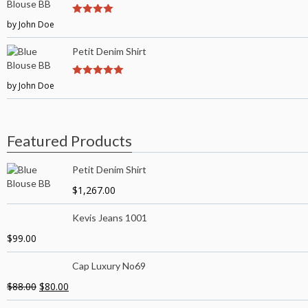
by John Doe
4
out of 5
Petit Denim Shirt
by John Doe
5
out of 5
Featured Products
Petit Denim Shirt
$
1,267.00
Kevis Jeans 1001
$
99.00
Cap Luxury No69
$
88.00
$
80.00